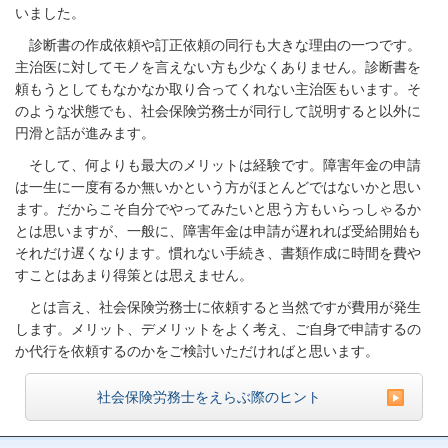
いました。
診断書の作成依頼や訂正依頼の同行も大きな理由の一つです。
主治医に対してモノを言えない方も少なくありません。診断書を
頼もうとしてもなかなか取り合ってくれない主治医もいます。そ
のような状態でも、社会保険労務士が同行して説明すると以外に
円滑と話が進みます。
そして、何よりも最大のメリットは経験です。障害年金の申請
は一生に一度有るか無いかという方がほとんどではないかと思い
ます。だからこそ自分でやってみたいと思う方もいらっしゃるか
とは思いますが、一般に、障害年金は申請が遅れれば受給開始も
それだけ遅くなります。慣れない手続き、書類作成に時間を費や
すことはあまり得策とは思えません。
とは言え、社会保険労務士に依頼すると当然ですが費用が発生
します。メリット、デメリットをよく考え、ご自身で申請するの
か代行を依頼するのかをご検討いただければと思います。
社会保険労務士をえらぶ際のヒント