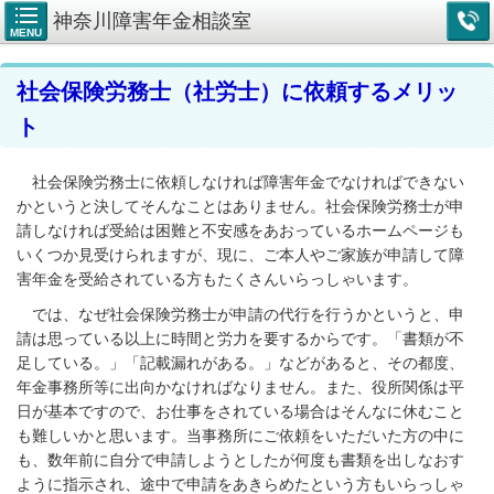
神奈川障害年金相談室
MENU
社会保険労務士（社労士）に依頼するメリッ
ト
社会保険労務士に依頼しなければ障害年金でなければできない
かというと決してそんなことはありません。社会保険労務士が申
請しなければ受給は困難と不安感をあおっているホームページも
いくつか見受けられますが、現に、ご本人やご家族が申請して障
害年金を受給されている方もたくさんいらっしゃいます。
では、なぜ社会保険労務士が申請の代行を行うかというと、申
請は思っている以上に時間と労力を要するからです。「書類が不
足している。」「記載漏れがある。」などがあると、その都度、
年金事務所等に出向かなければなりません。また、役所関係は平
日が基本ですので、お仕事をされている場合はそんなに休むこと
も難しいかと思います。当事務所にご依頼をいただいた方の中に
も、数年前に自分で申請しようとしたが何度も書類を出しなおす
ように指示され、途中で申請をあきらめたという方もいらっしゃ